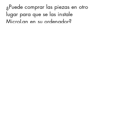
¿Puede comprar las piezas en otro
lugar para que se las instale
MicroLan en su ordenador?
No, salvo casos excepcionales hablados
previamente con el técnico.
¿Instaláis software sin licencia?
No, únicamente instalamos software
con licencia.
¿Qué tipo de reparaciones son las
recomendadas para realizar en su
domicilio y por qué?
El Servicio de Reparaciones a
Domicilio esta prevista para solucionar
incidencias de software, sistema
operativo, configuración de periféricos
y resolución de dudas. En el caso que